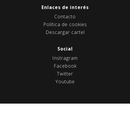
e
e
Enlaces de interés
n
Contacto
t
Política de cookies
r
Descargar cartel
a
d
Social
a
Instragram
s
Facebook
Twitter
Youtube