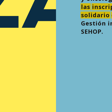
las
inscri
solidario
Gestión i
SEHOP.