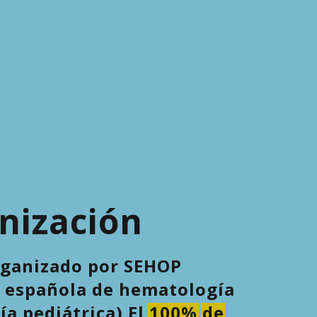
nización
rganizado por SEHOP
d española de hematología
ía pediátrica) El
100%
de