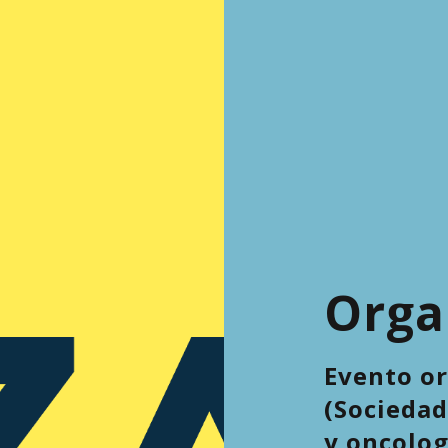
Orga
Evento o
(Socieda
y oncolog