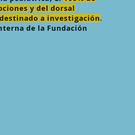
pciones
y
del
dorsal
destinado
a
investigación
.
nterna de la Fundación