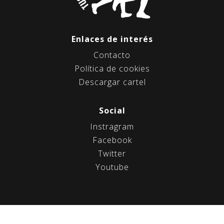
n
d
e
e
Enlaces de interés
n
Contacto
t
Política de cookies
r
Descargar cartel
a
d
Social
a
Instragram
s
Facebook
Twitter
Youtube