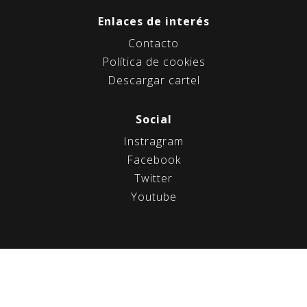
e
e
Enlaces de interés
n
Contacto
t
Política de cookies
r
Descargar cartel
a
d
Social
a
Instragram
s
Facebook
Twitter
Youtube